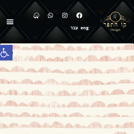
eng
עבר
פתח סרג