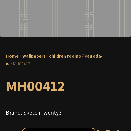
Home
/
Wallpapers
/
children rooms
/
Pagoda-
W
/ MH00412
MH00412
Brand:
SketchTwenty3