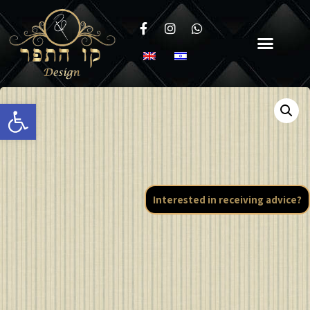
Open toolbar
Interested in receiving advice?