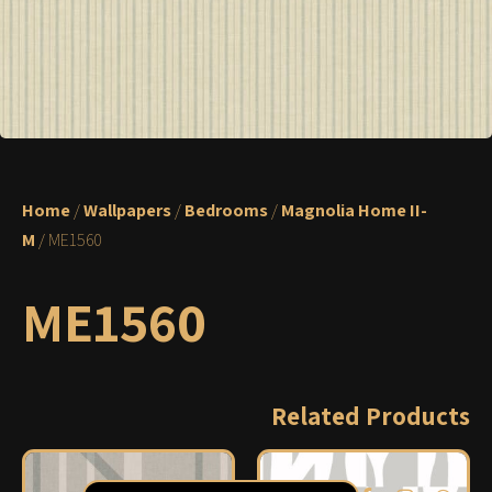
Home
/
Wallpapers
/
Bedrooms
/
Magnolia Home II-
M
/ ME1560
ME1560
Related Products