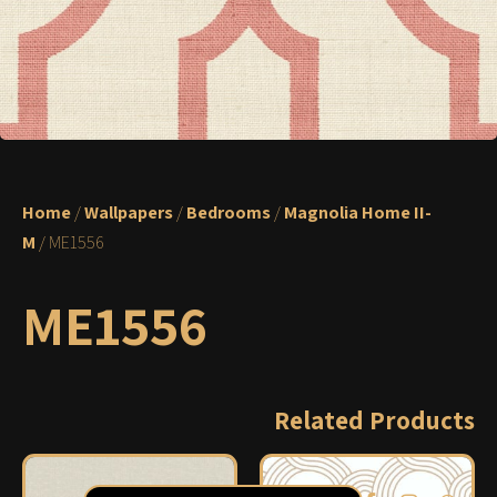
Home
/
Wallpapers
/
Bedrooms
/
Magnolia Home II-
M
/ ME1556
ME1556
Related Products