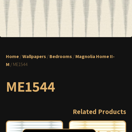
Home
/
Wallpapers
/
Bedrooms
/
Magnolia Home II-
M
/ ME1544
ME1544
Related Products