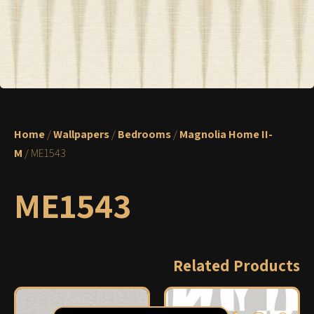
Home
/
Wallpapers
/
Bedrooms
/
Magnolia Home II-
M
/ ME1543
ME1543
Related Products