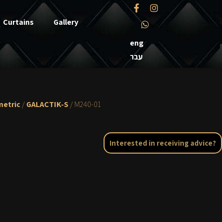
Curtains
Gallery
eng
עבר
etric
/
GALACTIK-S
/ M240-01
Interested in receiving advice?