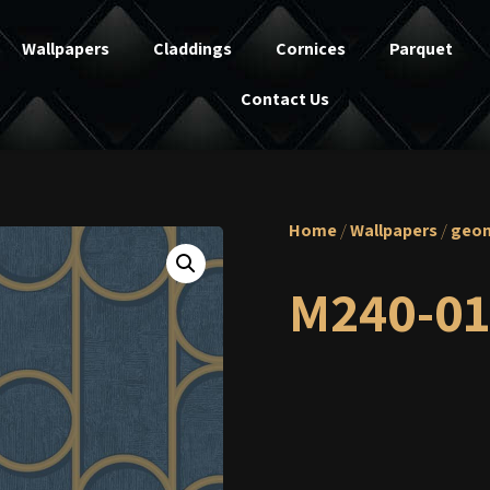
Wallpapers
Claddings
Cornices
Parquet
Contact Us
Home
/
Wallpapers
/
geom
M240-01