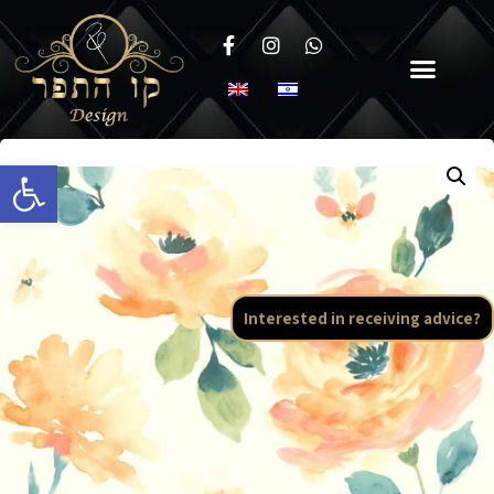
Open toolbar
Interested in receiving advice?