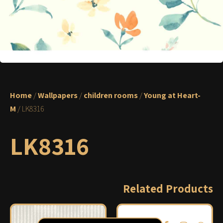
Home
/
Wallpapers
/
children rooms
/
Young at Heart-
M
/ LK8316
LK8316
Related Products