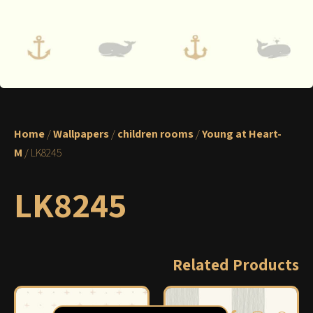
Home
/
Wallpapers
/
children rooms
/
Young at Heart-
M
/ LK8245
LK8245
Related Products