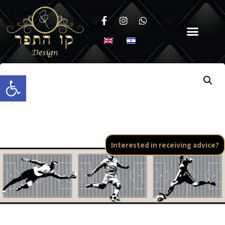
Open toolbar
Interested in receiving advice?