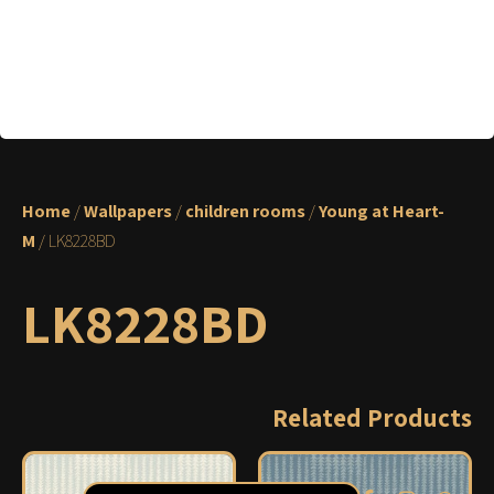
Home
/
Wallpapers
/
children rooms
/
Young at Heart-
M
/ LK8228BD
LK8228BD
Related Products