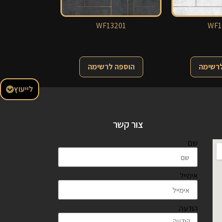
WF13201
WF1
לרשימה
הוספה לרשימה
לייעוץ
צור קשר
שם
אימייל
הודעה