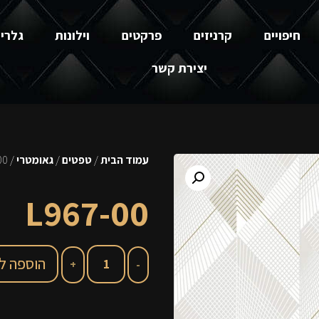
חיפויים
קרניזים
פרקטים
וילונות
גלרי
יצירת קשר
עמוד הבית
/
טפטים
/
גאומטרי
/ L967-00
L967-00
הוספה ל