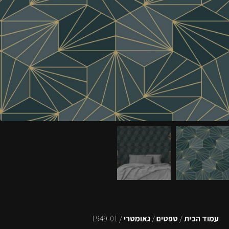
עמוד הבית
/
טפטים
/
גאומטרי
/ L949-01