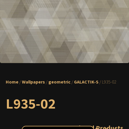
Home
/
Wallpapers
/
geometric
/
GALACTIK-S
/ L935-02
L935-02
Related Products