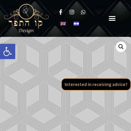
Open toolbar
Interested in receiving advice?