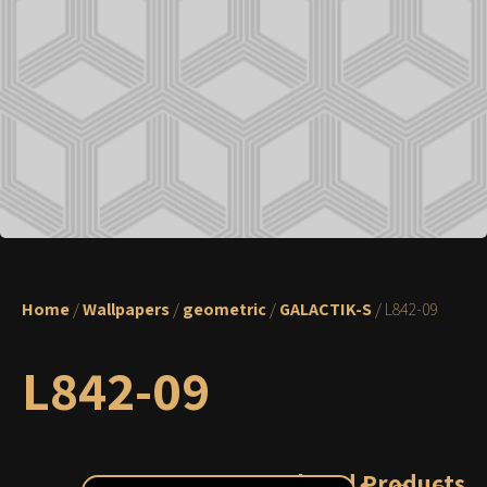
Home
/
Wallpapers
/
geometric
/
GALACTIK-S
/ L842-09
L842-09
Related Products