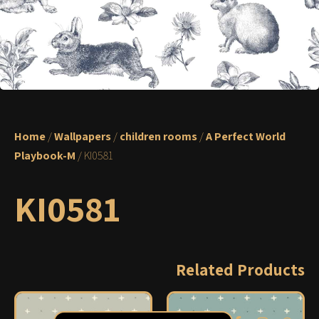
Home
/
Wallpapers
/
children rooms
/
A Perfect World
Playbook-M
/ KI0581
KI0581
Related Products