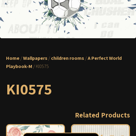
Home
/
Wallpapers
/
children rooms
/
A Perfect World
Playbook-M
/ KI0575
KI0575
Related Products