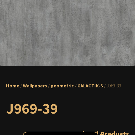
Home
/
Wallpapers
/
geometric
/
GALACTIK-S
/ J969-39
J969-39
Related Products