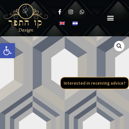
Open toolbar
Interested in receiving advice?