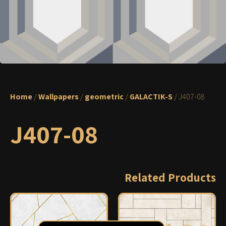
Home
/
Wallpapers
/
geometric
/
GALACTIK-S
/ J407-08
J407-08
Related Products