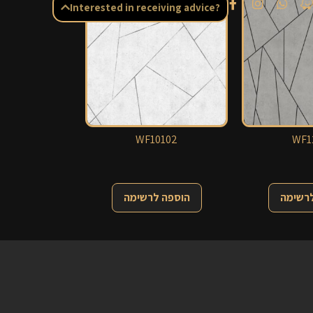
Interested in receiving advice?
WF10102
WF1
לרשימה
הוספה לרשימה