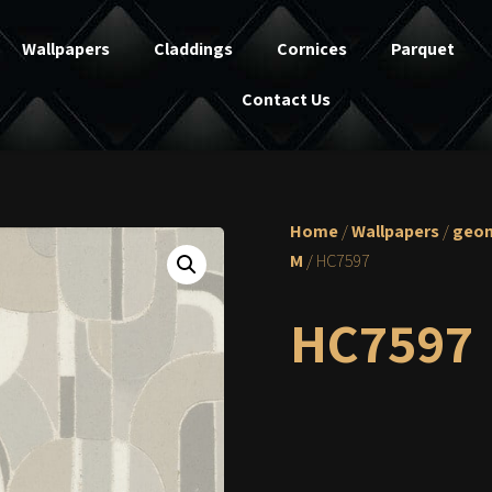
Wallpapers
Claddings
Cornices
Parquet
Contact Us
Home
/
Wallpapers
/
geom
M
/ HC7597
HC7597