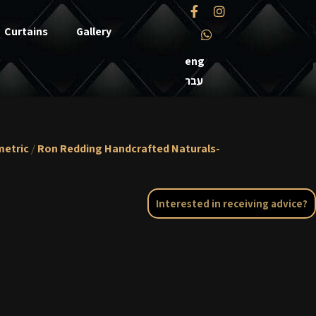
Curtains
Gallery
eng
עבר
etric
/
Ron Redding Handcrafted Naturals-
Interested in receiving advice?