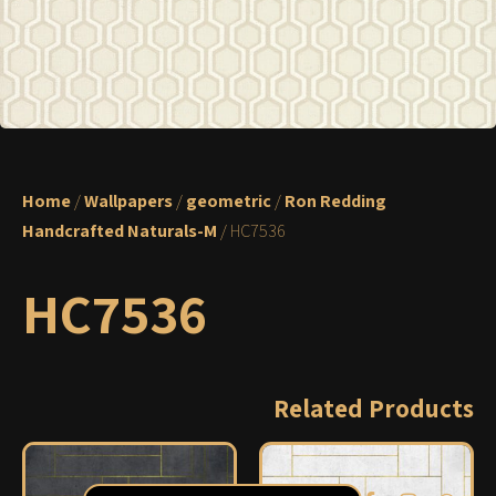
Home
/
Wallpapers
/
geometric
/
Ron Redding
Handcrafted Naturals-M
/ HC7536
HC7536
Related Products