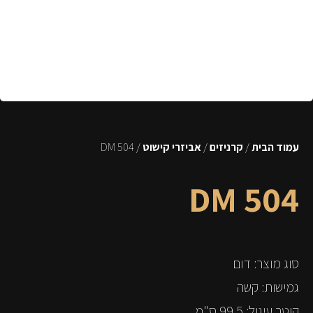
עמוד הבית
/
קרניזים
/
אביזרי קישוט
/ DM 504
DM 504
סוג מוצר: דום
גמישות: קשה
קוטר עיגול: 99.5 ס"מ