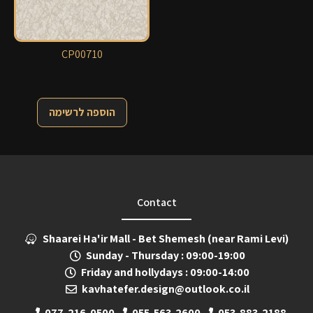
CP00710
הוספה לרשימה
Contact
Shaarei Ha'ir Mall - Bet Shemesh (near Rami Levi)
Sunday - Thursday : 09:00-19:00
Friday and hollydays : 09:00-14:00
kavhatefer.design@outlook.co.il
077-216-0500
055-563-2600
053-883-2188