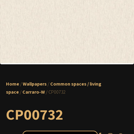
Home
/
Wallpapers
/
Common spaces / living
space
/
Carraro-W
/ CP00732
CP00732