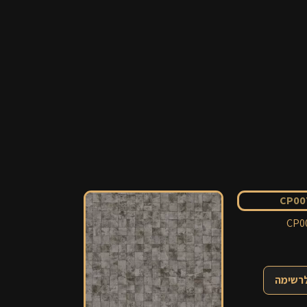
CP0
לרשימה