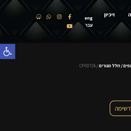
ה
זיכיון
eng
עבר
פתח סרגל
ים / חלל מגורים
/ CP00726
רשימה