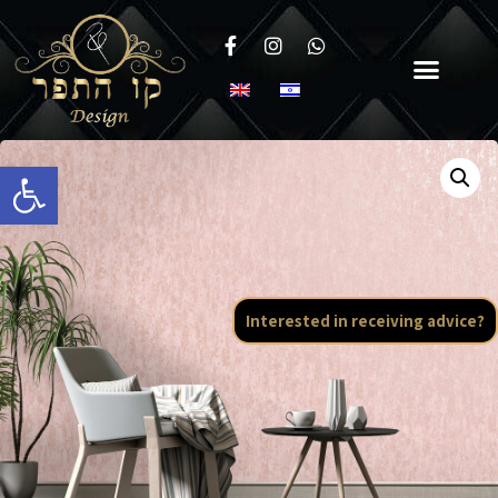
Open toolbar
Interested in receiving advice?