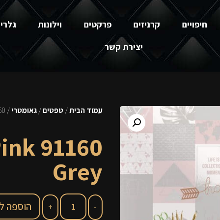
חיפויים
קרניזים
פרקטים
וילונות
גלרי
יצירת קשר
עמוד הבית
/
טפטים
/
גאומטרי
/ 91160 Adventure Pink Grey
 Pink
Grey
הוספה ל