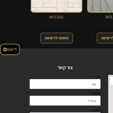
WF13151
WF1
לרשימה
הוספה לרשימה
לייעוץ
צור קשר
שם
אימייל
הודעה