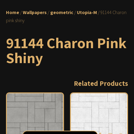
Home
/
Wallpapers
/
geometric
/
Utopia-M
/ 91144 Charon
pink shiny
91144 Charon Pink
Shiny
Related Products