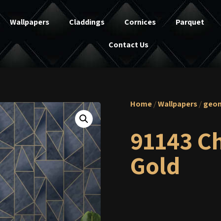
Wallpapers
Claddings
Cornices
Parquet
Contact Us
Home
/
Wallpapers
/
geom
91143 C
Gold