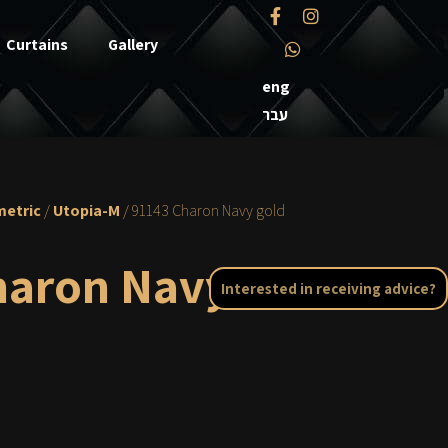
Curtains
Gallery
eng
עבר
etric
/
Utopia-M
/ 91143 Charon Navy gold
haron Navy
Interested in receiving advice?