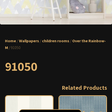
Home
/
Wallpapers
/
children rooms
/
Over the Rainbow-
M
/ 91050
91050
Related Products