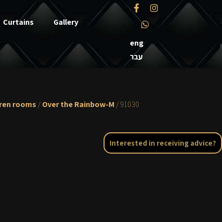
Curtains
Gallery
eng
עבר
dren rooms
/
Over the Rainbow-M
/ 91030
Interested in receiving advice?