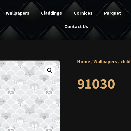
Wallpapers
Claddings
Cornices
Parquet
Contact Us
Home
/
Wallpapers
/
chil
91030