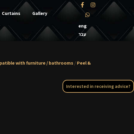
Curtains
Gallery
eng
עבר
atible with furniture / bathrooms
/
Peel &
Interested in receiving advice?