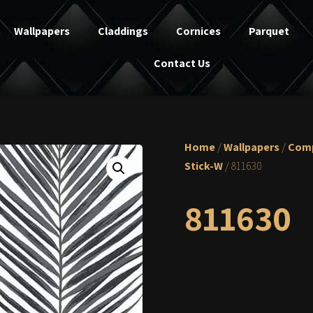
Wallpapers
Claddings
Cornices
Parquet
Contact Us
Home
/
Wallpapers
/
Comp
Stick-W
/ 811630
811630