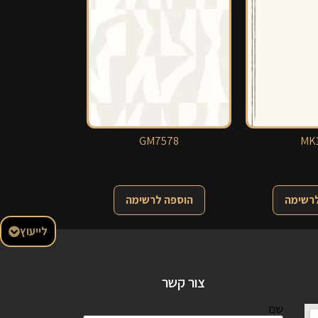
GM7578
MK1
לרשימה
הוספה לרשימה
לייעוץ
צור קשר
שם