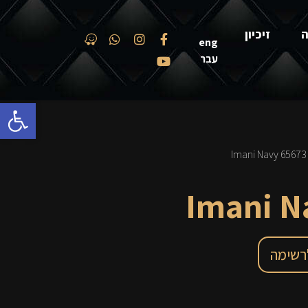
ה
זיכיון
eng
עבר
פתח סרגל
/ 6
רשימה