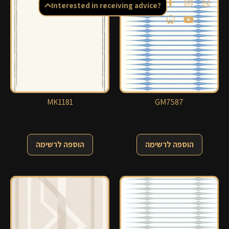
Interested in receiving advice?
MK1181
GM7587
הוספה לרשימה
הוספה לרשימה