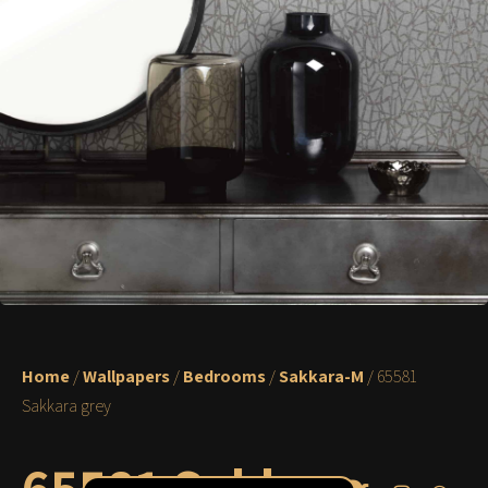
Home
/
Wallpapers
/
Bedrooms
/
Sakkara-M
/ 65581
Sakkara grey
65581 Sakkara