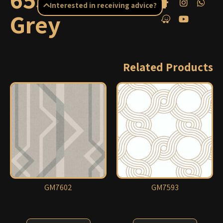
Interested in receiving advice?
Grey
Related Products
GM7602
GM7593