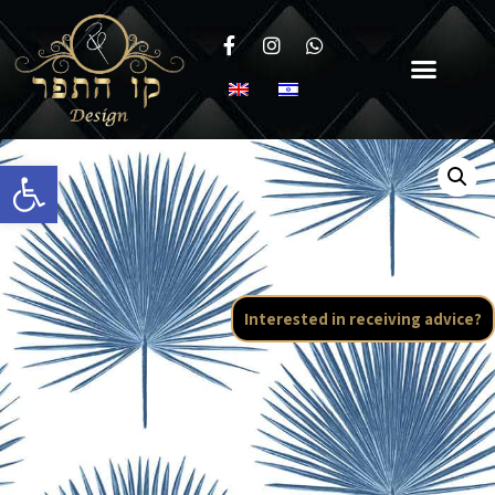
Open toolbar
Interested in receiving advice?