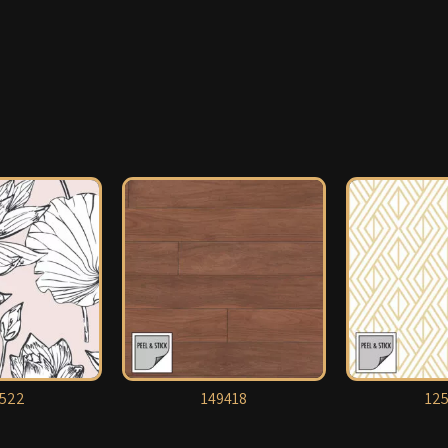
522
149418
125