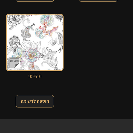
109510
הוספה לרשימה