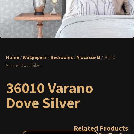
Home
/
Wallpapers
/
Bedrooms
/
Alocasia-M
/ 36010
Varano Dove Silver
36010 Varano
Dove Silver
Related Products