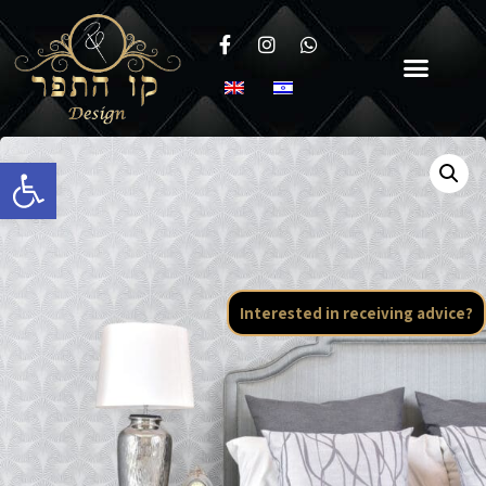
Open toolbar
Interested in receiving advice?