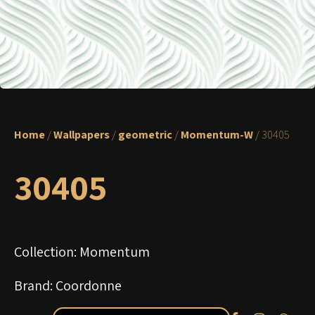
Home
/
Wallpapers
/
geometric
/
Momentum-W
/ 30405
30405
Collection: Momentum
Brand: Coordonne