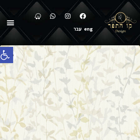
eng
עבר
פתח סרג