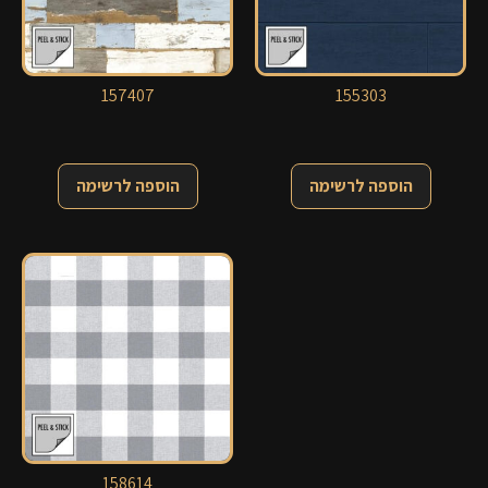
157407
155303
הוספה לרשימה
הוספה לרשימה
158614