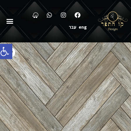
eng
עבר
פתח סרג