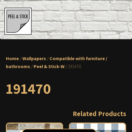
Home
/
Wallpapers
/
Compatible with furniture /
bathrooms
/
Peel & Stick-W
/ 191470
191470
Related Products