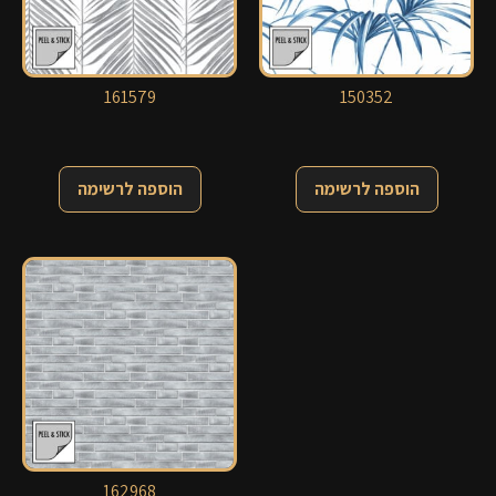
161579
150352
הוספה לרשימה
הוספה לרשימה
162968