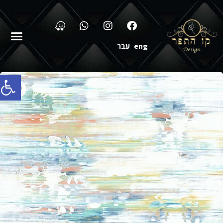
eng
עבר
פתח סרג