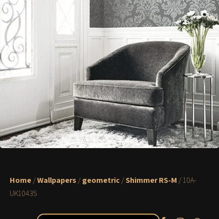
Home
/
Wallpapers
/
geometric
/
Shimmer RS-M
/ 10A-
UK10435