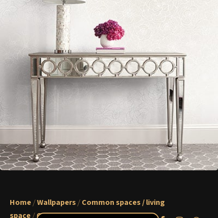
Home
/
Wallpapers
/
Common spaces / living
space
/
Casablanca 2-M
/ 10A-AW71000